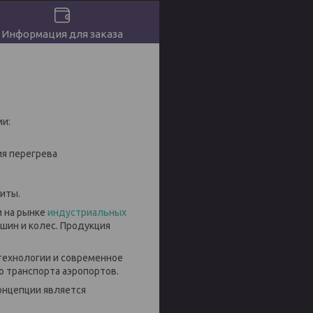
Информация для заказа
и:
ия перегрева
иты.
м на рынке
индустриальных
шин и колес. Продукция
технологии и современное
о транспорта аэропортов.
онцепции является