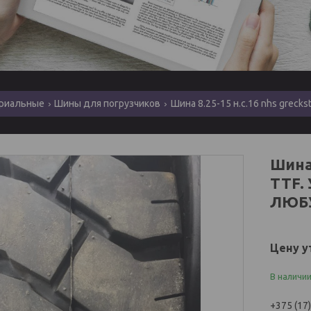
риальные
Шины для погрузчиков
Шина 8.25-15 н.с.16 nhs greckst
Шина
TTF.
ЛЮБУ
Цену у
В наличи
+375 (17