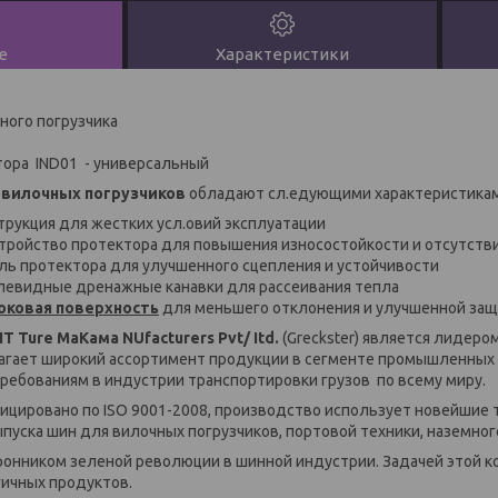
е
Характеристики
ного погрузчика
тора IND01 - универсальный
я вилочных погрузчиков
обладают сл.едующими характеристикам
трукция для жестких усл.овий эксплуатации
тройство протектора для повышения износостойкости и отсутств
ь протектора для улучшенного сцепления и устойчивости
евидные дренажные канавки для рассеивания тепла
оковая поверхность
для меньшего отклонения и улучшенной защ
NT Ture MaКама NUfacturers Pvt/ Itd.
(Greckster) является лидеро
агает широкий ассортимент продукции в сегменте промышленных 
ребованиям в индустрии транспортировки грузов по всему миру.
цировано по ISO 9001-2008, производство использует новейшие 
пуска шин для вилочных погрузчиков, портовой техники, наземног
ронником зеленой революции в шинной индустрии. Задачей этой к
ичных продуктов.