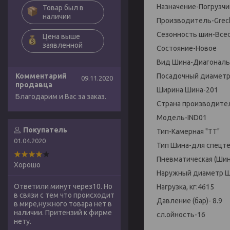
Назначение-Погрузчи
Товар был в
наличии
Производитель-Greck
Сезонность шин-Все
Цена выше
заявленной
Состояние-Новое
Вид Шина-Диагональ
Комментарий
Посадочный диаметр
09.11.2020
продавца
Ширина Шина-201
Благодарим и Вас за заказ.
Страна производите
Модель-IND01
Покупатель
Тип-Камерная "TT"
01.04.2020
Тип Шина-для спецт
Пневматическая (Шин
Хорошо
Наружный диаметр Ш
Ответили минут через10. Но
Нагрузка, кг:4615
в связи с тем что происходит
Давление (бар)- 8.9
в мире,нужного товара нет в
наличии. Притензий к фирме
сл.ойность-16
нету.