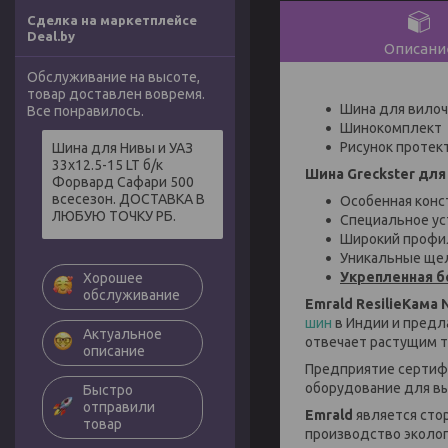
Сделка на маркетплейсе
Deal.by
Описани
Обслуживание на высоте,
товар доставлен вовремя.
Шина для вилоч
Все понравилось.
Шинокомплект
Рисунок протек
Шина для Нивы и УАЗ
33х12.5-15 LT б/к
Шина Greckster дл
Форвард Сафари 500
всесезон. ДОСТАВКА В
Особенная конс
ЛЮБУЮ ТОЧКУ РБ.
Специальное ус
Широкий профил
Уникальные щел
Укрепленная б
Хорошее
обслуживание
Emrald ResilieКама 
шин
в Индии и предл
Актуальное
отвечает растущим т
описание
Предприятие сертифи
оборудование для вы
Быстро
отправили
Emrald
является сто
товар
производство эколог