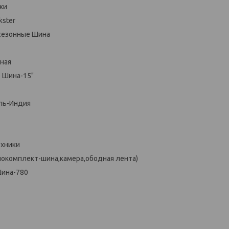
ки
ster
сезонные Шина
ная
 Шина-15"
ль-Индия
ехники
окомплект-шина,камера,ободная лента)
ина-780