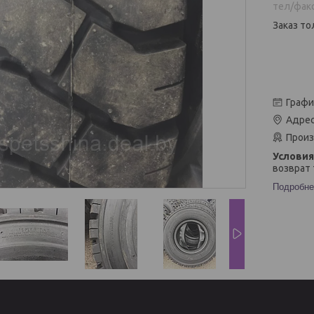
тел/фак
Заказ то
Графи
Адрес
Произ
возврат 
Подробне