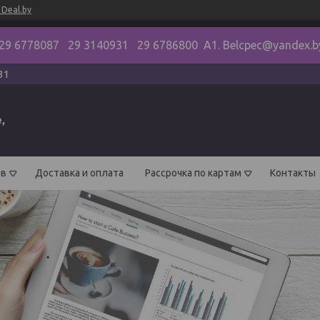
Deal.by
29 6778087 29 3140931 29 6786800 А1. Belcpec@yandex.b
31
,
ов
Доставка и оплата
Рассрочка по картам
Контакты